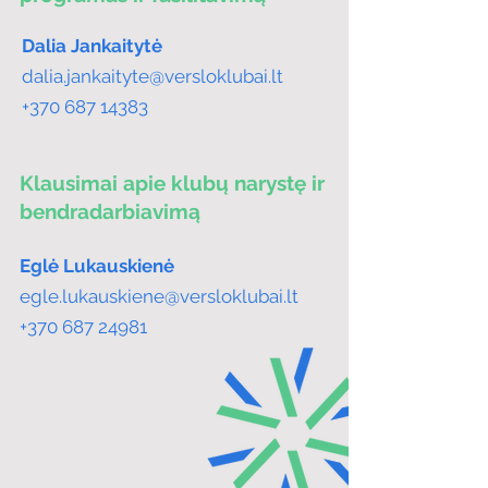
Dalia
Jankaitytė
dalia.jankaityte@versloklubai.lt
+370 687 14383
Klausimai apie klubų narystę ir
bendradarbiavimą
Eglė Lukauskienė
egle.lukauskiene@versloklubai.lt
+370 687 24981