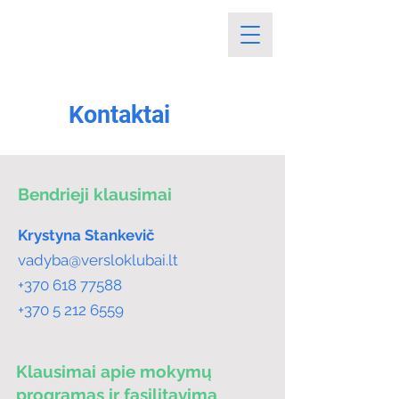
Kontaktai
Bendrieji klausimai
Krystyna
Stankevič
vadyba@versloklubai.lt
+370 618 77588
+370 5 212 6559
Klausimai apie mokymų
programas ir fasilitavimą